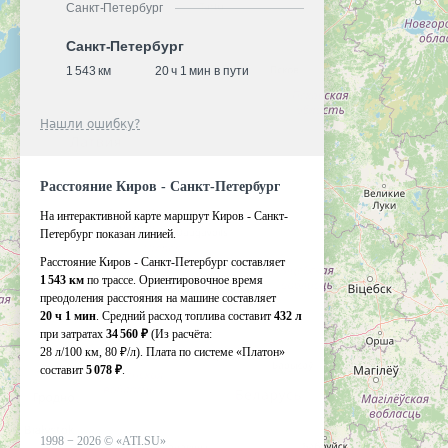
Санкт-Петербург
Санкт-Петербург
1 543 км
20 ч 1 мин в пути
Нашли ошибку?
Расстояние Киров - Санкт-Петербург
На интерактивной карте маршрут Киров - Санкт-
Петербург показан линией.
Расстояние Киров - Санкт-Петербург составляет
1 543 км
по трассе. Ориентировочное время
преодоления расстояния на машине составляет
20 ч 1 мин
. Средний расход топлива составит
432 л
при затратах
34 560 ₽
(Из расчёта:
28 л/100 км, 80 ₽/л)
. Плата по системе «Платон»
составит
5 078 ₽
.
1998 −
2026
©
«ATI.SU»