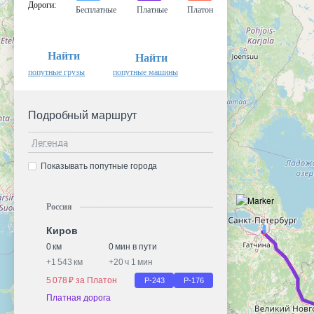
Дороги
:
Бесплатные
Платные
Платон
Найти
Найти
попутные грузы
попутные машины
Подробный маршрут
Легенда
Показывать попутные города
Россия
Киров
0 км
0 мин в пути
+
1 543 км
+
20 ч 1 мин
5 078 ₽ за Платон
Р-243
Р-176
Платная дорога