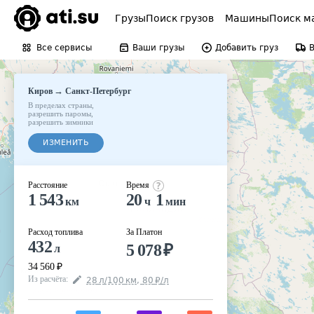
Грузы
Поиск грузов
Машины
Поиск м
Все сервисы
Ваши грузы
Добавить груз
→
Киров
Санкт-Петербург
В пределах страны
,
разрешить паромы
,
разрешить зимники
ИЗМЕНИТЬ
Расстояние
Время
1 543
20
1
км
ч
мин
Расход топлива
За Платон
432
5 078
₽
л
34 560
₽
Из расчёта
:
28
л
/100
км
,
80
₽
/
л