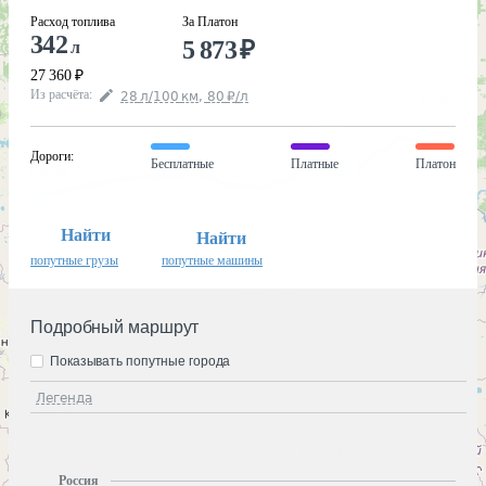
Расход топлива
За Платон
342
5 873
₽
л
27 360
₽
Из расчёта
:
28
л
/100
км
,
80
₽
/
л
Дороги
:
Бесплатные
Платные
Платон
Найти
Найти
попутные грузы
попутные машины
Подробный маршрут
Показывать попутные города
Легенда
Россия