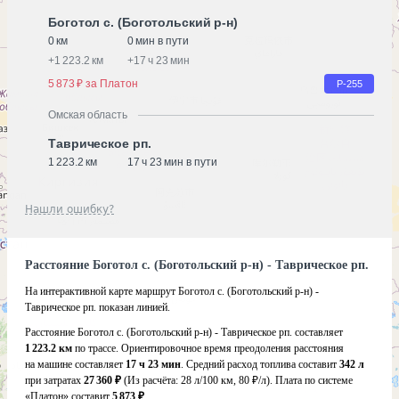
Боготол с. (Боготольский р-н)
0 км
0 мин в пути
+
1 223.2 км
+
17 ч 23 мин
5 873 ₽ за Платон
Р-255
Омская область
Таврическое рп.
1 223.2 км
17 ч 23 мин в пути
Нашли ошибку?
Расстояние Боготол с. (Боготольский р-н) - Таврическое рп.
На интерактивной карте маршрут Боготол с. (Боготольский р-н) -
Таврическое рп. показан линией.
Расстояние Боготол с. (Боготольский р-н) - Таврическое рп. составляет
1 223.2 км
по трассе. Ориентировочное время преодоления расстояния
на машине составляет
17 ч 23 мин
. Средний расход топлива составит
342 л
при затратах
27 360 ₽
(Из расчёта:
28 л/100 км, 80 ₽/л)
. Плата по системе
«Платон» составит
5 873 ₽
.