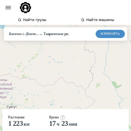
Найти грузы
Найти машины
→
ИЗМЕНИТЬ
Боготол с. (Богот...
Таврическое рп.
Расстояние
Время
1 223
17
23
км
ч
мин