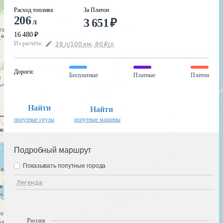
Расход топлива
За Платон
206
3 651
₽
л
16 480
₽
Из расчёта
:
28
л
/100
км
,
80
₽
/
л
Дороги
:
Бесплатные
Платные
Платон
Найти
Найти
попутные грузы
попутные машины
Подробный маршрут
Показывать попутные города
Легенда
Россия