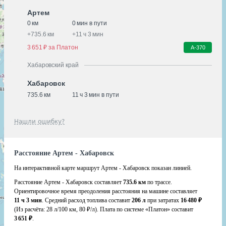
Артем
0 км
0 мин в пути
+
735.6 км
+
11 ч 3 мин
3 651 ₽ за Платон
А-370
Хабаровский край
Хабаровск
735.6 км
11 ч 3 мин в пути
Нашли ошибку?
Расстояние Артем - Хабаровск
На интерактивной карте маршрут Артем - Хабаровск показан линией.
Расстояние Артем - Хабаровск составляет
735.6 км
по трассе.
Ориентировочное время преодоления расстояния на машине составляет
11 ч 3 мин
. Средний расход топлива составит
206 л
при затратах
16 480 ₽
(Из расчёта:
28 л/100 км, 80 ₽/л)
. Плата по системе «Платон» составит
3 651 ₽
.