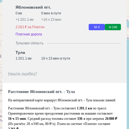
Яблоновский пгт.
0 км
0 мин в пути
+
1 201.1 км
+
16 ч 15 мин
2 261 ₽ за Платон
М-4
А-146
Платная дорога
Тульская область
Тула
1 201.1 км
16 ч 15 мин в пути
Нашли ошибку?
Расстояние Яблоновский пгт. - Тула
На интерактивной карте маршрут Яблоновский пгт. - Тула показан линией.
Расстояние Яблоновский пгт. - Тула составляет
1 201.1 км
по трассе.
Ориентировочное время преодоления расстояния на машине составляет
16 ч 15 мин
. Средний расход топлива составит
336 л
при затратах
26 880 ₽
(Из расчёта:
28 л/100 км, 80 ₽/л)
. Плата по системе «Платон» составит