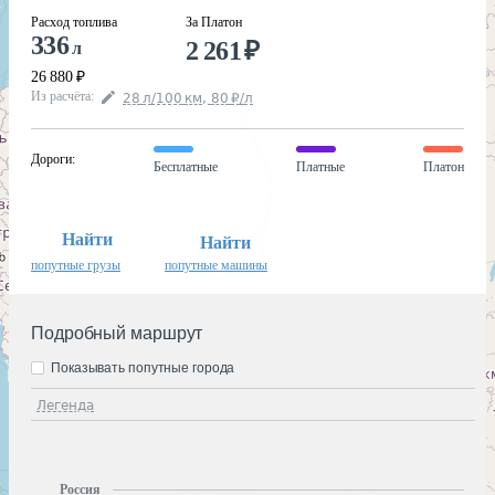
Расход топлива
За Платон
336
2 261
₽
л
26 880
₽
Из расчёта
:
28
л
/100
км
,
80
₽
/
л
Дороги
:
Бесплатные
Платные
Платон
Найти
Найти
попутные грузы
попутные машины
Подробный маршрут
Показывать попутные города
Легенда
Россия