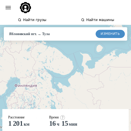
Найти грузы
Найти машины
→
ИЗМЕНИТЬ
Яблоновский пгт.
Тула
Расстояние
Время
1 201
16
15
км
ч
мин