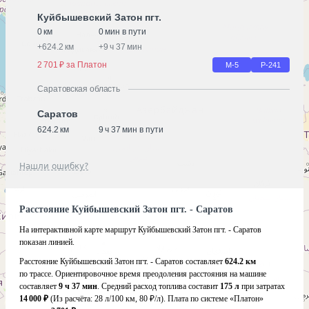
Куйбышевский Затон пгт.
0 км
0 мин в пути
+
624.2 км
+
9 ч 37 мин
2 701 ₽ за Платон
М-5
Р-241
Саратовская область
Саратов
624.2 км
9 ч 37 мин в пути
Нашли ошибку?
Расстояние Куйбышевский Затон пгт. - Саратов
На интерактивной карте маршрут Куйбышевский Затон пгт. - Саратов
показан линией.
Расстояние Куйбышевский Затон пгт. - Саратов составляет
624.2 км
по трассе. Ориентировочное время преодоления расстояния на машине
составляет
9 ч 37 мин
. Средний расход топлива составит
175 л
при затратах
14 000 ₽
(Из расчёта:
28 л/100 км, 80 ₽/л)
. Плата по системе «Платон»