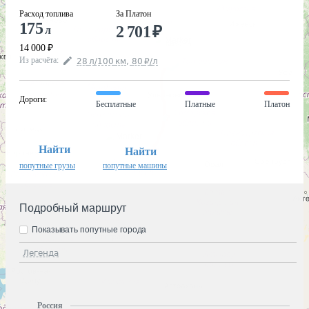
Расход топлива
За Платон
175
2 701
₽
л
14 000
₽
Из расчёта
:
28
л
/100
км
,
80
₽
/
л
Дороги
:
Бесплатные
Платные
Платон
Найти
Найти
попутные грузы
попутные машины
Подробный маршрут
Показывать попутные города
Легенда
Россия