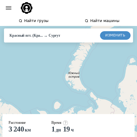
Найти грузы
Найти машины
→
ИЗМЕНИТЬ
Красный пгт. (Кра...
Сургут
Расстояние
Время
3 240
1
19
км
дн
ч