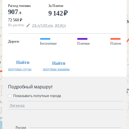
Расход топлива
За Платон
907
9 142
₽
л
72 560
₽
Из расчёта
:
28
л
/100
км
,
80
₽
/
л
Дороги
:
Бесплатные
Платные
Платон
Найти
Найти
попутные грузы
попутные машины
Подробный маршрут
Показывать попутные города
Легенда
Россия