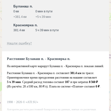
Буланаш п.
0 км
0 мин в пути
+
381.4 км
+
5 ч 39 мин
Красноярка п.
381.4 км
5 ч 39 мин в пути
Нашли ошибку?
Расстояние Буланаш п. - Красноярка п.
На интерактивной карте маршрут Буланаш п. - Красноярка п. показан линией.
Расстояние Буланаш п. - Красноярка п. составляет
381.4 км
по трассе.
Ориентировочное время преодоления расстояния на машине составляет
5 ч 39 мин
. Средний расход топлива составит
107 л
при затратах
8 560 ₽
(Из расчёта:
28 л/100 км, 80 ₽/л)
. Плата по системе «Платон» составит
0 ₽
.
1998 −
2026
©
«ATI.SU»
Алгоритм расчета расстояний базируется на данных, взятых из различных