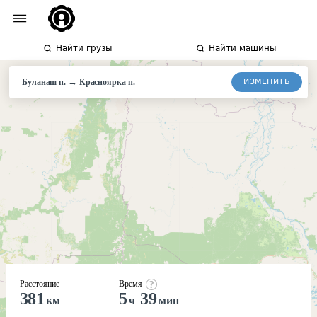
Найти грузы
Найти машины
→
ИЗМЕНИТЬ
Буланаш п.
Красноярка
п.
Расстояние
Время
381
5
39
км
ч
мин