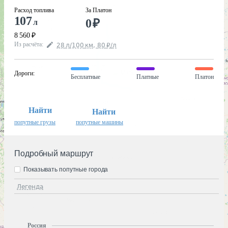
Расход топлива
За Платон
107
0
₽
л
8 560
₽
Из расчёта
:
28
л
/100
км
,
80
₽
/
л
Дороги
:
Бесплатные
Платные
Платон
Найти
Найти
попутные грузы
попутные машины
Подробный маршрут
Показывать попутные города
Легенда
Россия