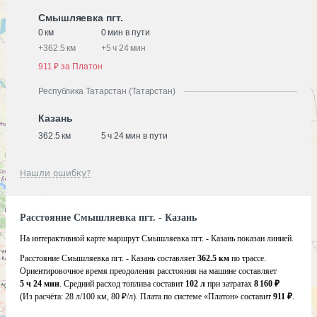
Смышляевка пгт.
0 км
0 мин в пути
+
362.5 км
+
5 ч 24 мин
911 ₽ за Платон
Республика Татарстан (Татарстан)
Казань
362.5 км
5 ч 24 мин в пути
Нашли ошибку?
Расстояние Смышляевка пгт. - Казань
На интерактивной карте маршрут Смышляевка пгт. - Казань показан линией.
Расстояние Смышляевка пгт. - Казань составляет
362.5 км
по трассе.
Ориентировочное время преодоления расстояния на машине составляет
5 ч 24 мин
. Средний расход топлива составит
102 л
при затратах
8 160 ₽
(Из расчёта:
28 л/100 км, 80 ₽/л)
. Плата по системе «Платон» составит
911 ₽
.