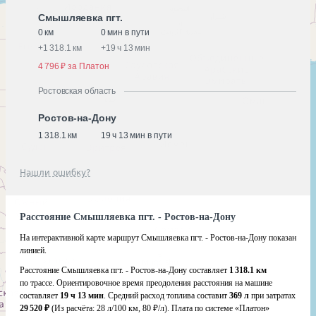
Смышляевка пгт.
0 км
0 мин в пути
+
1 318.1 км
+
19 ч 13 мин
4 796 ₽ за Платон
Ростовская область
Ростов-на-Дону
1 318.1 км
19 ч 13 мин в пути
Нашли ошибку?
Расстояние Смышляевка пгт. - Ростов-на-Дону
На интерактивной карте маршрут Смышляевка пгт. - Ростов-на-Дону показан
линией.
Расстояние Смышляевка пгт. - Ростов-на-Дону составляет
1 318.1 км
по трассе. Ориентировочное время преодоления расстояния на машине
составляет
19 ч 13 мин
. Средний расход топлива составит
369 л
при затратах
29 520 ₽
(Из расчёта:
28 л/100 км, 80 ₽/л)
. Плата по системе «Платон»