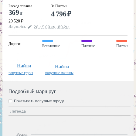
Расход топлива
За Платон
369
4 796
₽
л
29 520
₽
Из расчёта
:
28
л
/100
км
,
80
₽
/
л
Дороги
:
Бесплатные
Платные
Платон
Найти
Найти
попутные грузы
попутные машины
Подробный маршрут
Показывать попутные города
Легенда
Россия