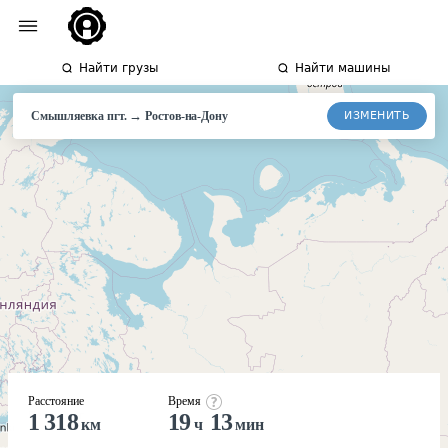
Найти грузы
Найти машины
→
ИЗМЕНИТЬ
Смышляевка пгт.
Ростов-на-Дону
Расстояние
Время
1 318
19
13
км
ч
мин