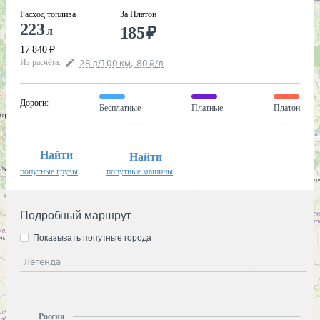
Расход топлива
За Платон
223
185
₽
л
17 840
₽
Из расчёта
:
28
л
/100
км
,
80
₽
/
л
Дороги
:
Бесплатные
Платные
Платон
Найти
Найти
попутные грузы
попутные машины
Подробный маршрут
Показывать попутные города
Легенда
Россия