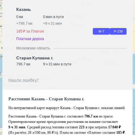
Казань
0 км
0 мин в пути
+
796.7 км
+
9 ч 31 мин
185 ₽ за Платон
М-7
Р-239
Платная дорога
Московская область
Старая Купавна г.
796.7 км
9 ч 31 мин в пути
Нашли ошибку?
Расстояние Казань - Старая Купавна г.
На интерактивной карте маршрут Казань - Старая Купавна г. показан линией.
Расстояние Казань - Старая Купавна г. составляет
796.7 км
по трассе.
Ориентировочное время преодоления расстояния на машине составляет
9 ч 31 мин
. Средний расход топлива составит
223 л
при затратах
17 840 ₽
(Из расчёта:
28 л/100 км, 80 ₽/л)
. Плата по системе «Платон» составит
185 ₽
.