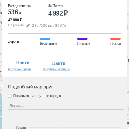
Расход топлива
За Платон
536
4 992
₽
л
42 880
₽
Из расчёта
:
28
л
/100
км
,
80
₽
/
л
Дороги
:
Бесплатные
Платные
Платон
Найти
Найти
попутные грузы
попутные машины
Подробный маршрут
Показывать попутные города
Легенда
Россия