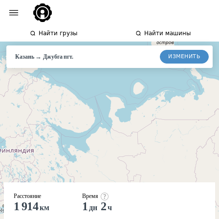
Найти грузы
Найти машины
→
ИЗМЕНИТЬ
Казань
Джубга
пгт.
Расстояние
Время
1 914
1
2
км
дн
ч