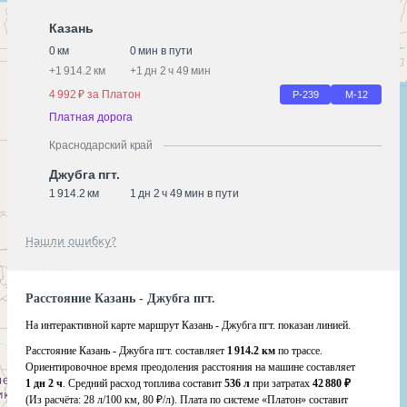
Казань
0 км
0 мин в пути
+
1 914.2 км
+
1 дн 2 ч 49 мин
4 992 ₽ за Платон
Р-239
М-12
Платная дорога
Краснодарский край
Джубга пгт.
1 914.2 км
1 дн 2 ч 49 мин в пути
Нашли ошибку?
Расстояние Казань - Джубга пгт.
На интерактивной карте маршрут Казань - Джубга пгт. показан линией.
Расстояние Казань - Джубга пгт. составляет
1 914.2 км
по трассе.
Ориентировочное время преодоления расстояния на машине составляет
1 дн 2 ч
. Средний расход топлива составит
536 л
при затратах
42 880 ₽
(Из расчёта:
28 л/100 км, 80 ₽/л)
. Плата по системе «Платон» составит