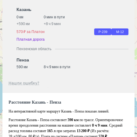
Казань
0 км
0 мин в пути
+
590 км
+
8 ч 9 мин
570 ₽ за Платон
Р-239
М-12
Платная дорога
Пензенская область
Пенза
590 км
8 ч 9 мин в пути
Нашли ошибку?
Расстояние Казань - Пенза
На интерактивной карте маршрут Казань - Пенза показан линией.
Расстояние Казань - Пенза составляет
590 км
по трассе. Ориентировочное
время преодоления расстояния на машине составляет
8 ч 9 мин
. Средний
расход топлива составит
165 л
при затратах
13 200 ₽
(Из расчёта:
28 л/100 км, 80 ₽/л)
. Плата по системе «Платон» составит
570 ₽
.