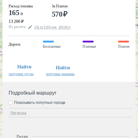
Расход топлива
За Платон
165
570
₽
л
13 200
₽
Из расчёта
:
28
л
/100
км
,
80
₽
/
л
Дороги
:
Бесплатные
Платные
Платон
Найти
Найти
попутные грузы
попутные машины
Подробный маршрут
Показывать попутные города
Легенда
Россия