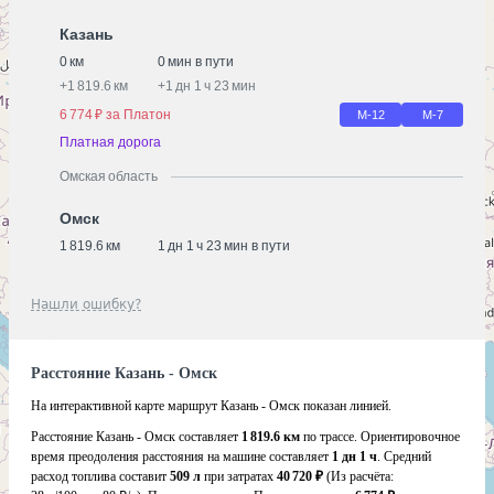
Казань
0 км
0 мин в пути
+
1 819.6 км
+
1 дн 1 ч 23 мин
6 774 ₽ за Платон
М-12
М-7
Платная дорога
Омская область
Омск
1 819.6 км
1 дн 1 ч 23 мин в пути
Нашли ошибку?
Расстояние Казань - Омск
На интерактивной карте маршрут Казань - Омск показан линией.
Расстояние Казань - Омск составляет
1 819.6 км
по трассе. Ориентировочное
время преодоления расстояния на машине составляет
1 дн 1 ч
. Средний
расход топлива составит
509 л
при затратах
40 720 ₽
(Из расчёта: