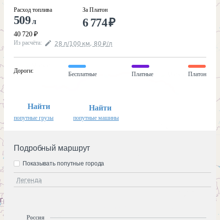
Расход топлива
За Платон
509
6 774
₽
л
40 720
₽
Из расчёта
:
28
л
/100
км
,
80
₽
/
л
Дороги
:
Бесплатные
Платные
Платон
Найти
Найти
попутные грузы
попутные машины
Подробный маршрут
Показывать попутные города
Легенда
Россия