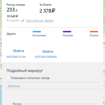
Расход топлива
За Платон
233
2 378
₽
л
18 640
₽
Из расчёта
:
28
л
/100
км
,
80
₽
/
л
Дороги
:
Бесплатные
Платные
Платон
Найти
Найти
попутные грузы
попутные машины
Подробный маршрут
Показывать попутные города
Легенда
Россия