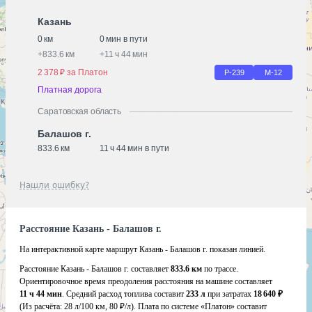
Казань
0 км
0 мин в пути
+
833.6 км
+
11 ч 44 мин
2 378 ₽ за Платон
Р-239
М-12
Платная дорога
Саратовская область
Балашов г.
833.6 км
11 ч 44 мин в пути
Нашли ошибку?
Расстояние Казань - Балашов г.
На интерактивной карте маршрут Казань - Балашов г. показан линией.
Расстояние Казань - Балашов г. составляет
833.6 км
по трассе.
Ориентировочное время преодоления расстояния на машине составляет
11 ч 44 мин
. Средний расход топлива составит
233 л
при затратах
18 640 ₽
(Из расчёта:
28 л/100 км, 80 ₽/л)
. Плата по системе «Платон» составит