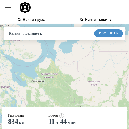
Найти грузы
Найти машины
→
ИЗМЕНИТЬ
Казань
Балашов
г.
Расстояние
Время
834
11
44
км
ч
мин