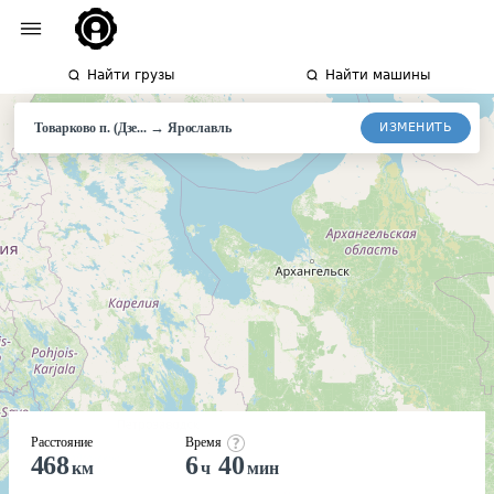
Найти грузы
Найти машины
→
ИЗМЕНИТЬ
Товарково п. (Дзе...
Ярославль
Расстояние
Время
468
6
40
км
ч
мин