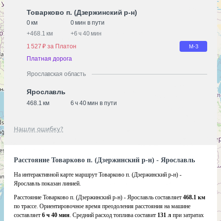
Товарково п. (Дзержинский р-н)
0 км
0 мин в пути
+
468.1 км
+
6 ч 40 мин
1 527 ₽ за Платон
М-3
Платная дорога
Ярославская область
Ярославль
468.1 км
6 ч 40 мин в пути
Нашли ошибку?
Расстояние Товарково п. (Дзержинский р-н) - Ярославль
На интерактивной карте маршрут Товарково п. (Дзержинский р-н) -
Ярославль показан линией.
Расстояние Товарково п. (Дзержинский р-н) - Ярославль составляет
468.1 км
по трассе. Ориентировочное время преодоления расстояния на машине
составляет
6 ч 40 мин
. Средний расход топлива составит
131 л
при затратах