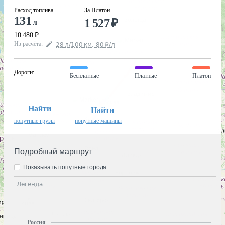
Расход топлива
За Платон
131
1 527
₽
л
10 480
₽
Из расчёта
:
28
л
/100
км
,
80
₽
/
л
Дороги
:
Бесплатные
Платные
Платон
Найти
Найти
попутные грузы
попутные машины
Подробный маршрут
Показывать попутные города
Легенда
Россия