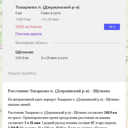
Товарково п. (Дзержинский р-н)
0 км
0 мин в пути
+
240.9 км
+
3 ч 26 мин
533 ₽ за Платон
М-3
Платная дорога
Московская область
Щёлково
240.9 км
3 ч 26 мин в пути
Нашли ошибку?
Расстояние Товарково п. (Дзержинский р-н) - Щёлково
На интерактивной карте маршрут Товарково п. (Дзержинский р-н) - Щёлково
показан линией.
Расстояние Товарково п. (Дзержинский р-н) - Щёлково составляет
240.9 км
по трассе. Ориентировочное время преодоления расстояния на машине
составляет
3 ч 26 мин
. Средний расход топлива составит
67 л
при затратах