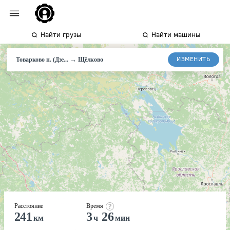
Найти грузы
Найти машины
→
ИЗМЕНИТЬ
Товарково п. (Дзе...
Щёлково
Расстояние
Время
241
3
26
км
ч
мин