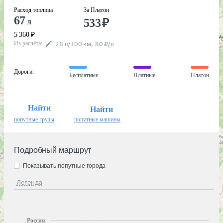
Расход топлива
За Платон
67
533
₽
л
5 360
₽
Из расчёта
:
28
л
/100
км
,
80
₽
/
л
Дороги
:
Бесплатные
Платные
Платон
Найти
Найти
попутные грузы
попутные машины
Подробный маршрут
Показывать попутные города
Легенда
Россия