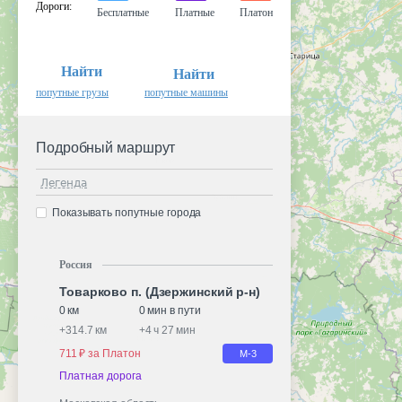
Дороги
:
Бесплатные
Платные
Платон
Найти
Найти
попутные грузы
попутные машины
Подробный маршрут
Легенда
Показывать попутные города
Россия
Товарково п. (Дзержинский р-н)
0 км
0 мин в пути
+
314.7 км
+
4 ч 27 мин
711 ₽ за Платон
М-3
Платная дорога