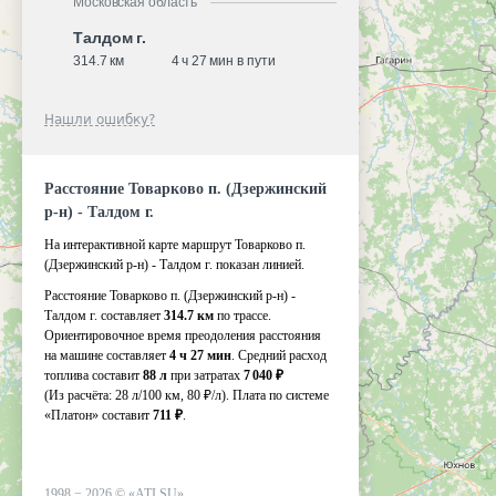
Московская область
Талдом г.
314.7 км
4 ч 27 мин в пути
Нашли ошибку?
Расстояние Товарково п. (Дзержинский
р-н) - Талдом г.
На интерактивной карте маршрут Товарково п.
(Дзержинский р-н) - Талдом г. показан линией.
Расстояние Товарково п. (Дзержинский р-н) -
Талдом г. составляет
314.7 км
по трассе.
Ориентировочное время преодоления расстояния
на машине составляет
4 ч 27 мин
. Средний расход
топлива составит
88 л
при затратах
7 040 ₽
(Из расчёта:
28 л/100 км, 80 ₽/л)
. Плата по системе
«Платон» составит
711 ₽
.
1998 −
2026
©
«ATI.SU»