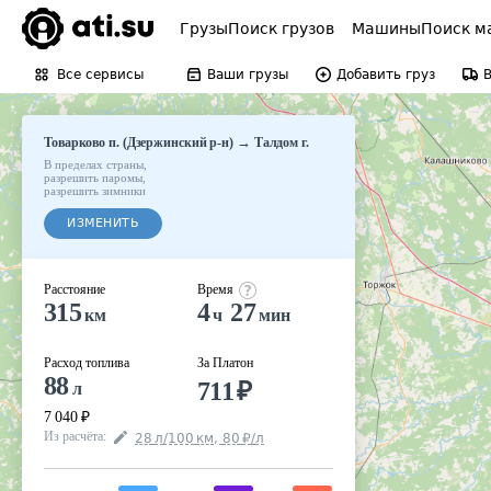
Грузы
Поиск грузов
Машины
Поиск м
Все сервисы
Ваши грузы
Добавить груз
→
Товарково п. (Дзержинский р-н)
Талдом г.
В пределах страны
,
разрешить паромы
,
разрешить зимники
ИЗМЕНИТЬ
Расстояние
Время
315
4
27
км
ч
мин
Расход топлива
За Платон
88
711
₽
л
7 040
₽
Из расчёта
:
28
л
/100
км
,
80
₽
/
л