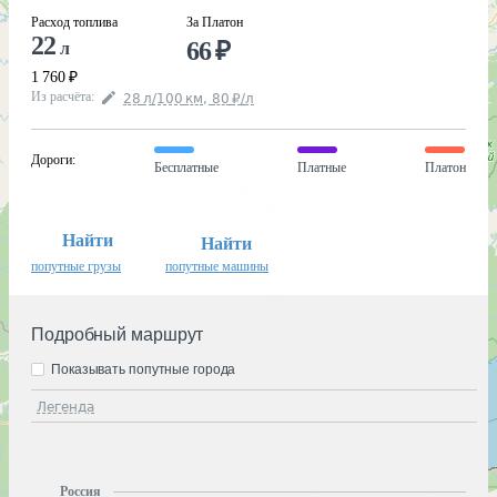
Расход топлива
За Платон
22
66
₽
л
1 760
₽
Из расчёта
:
28
л
/100
км
,
80
₽
/
л
Дороги
:
Бесплатные
Платные
Платон
Найти
Найти
попутные грузы
попутные машины
Подробный маршрут
Показывать попутные города
Легенда
Россия