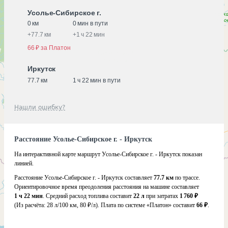
Усолье-Сибирское г.
0 км
0 мин в пути
+
77.7 км
+
1 ч 22 мин
66 ₽ за Платон
Иркутск
77.7 км
1 ч 22 мин в пути
Нашли ошибку?
Расстояние Усолье-Сибирское г. - Иркутск
На интерактивной карте маршрут Усолье-Сибирское г. - Иркутск показан
линией.
Расстояние Усолье-Сибирское г. - Иркутск составляет
77.7 км
по трассе.
Ориентировочное время преодоления расстояния на машине составляет
1 ч 22 мин
. Средний расход топлива составит
22 л
при затратах
1 760 ₽
(Из расчёта:
28 л/100 км, 80 ₽/л)
. Плата по системе «Платон» составит
66 ₽
.