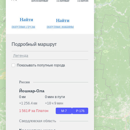
Бесплатные
Платные
Платон
Найти
Найти
попутные грузы
попутные машины
Подробный маршрут
Легенда
Показывать попутные города
Россия
Йошкар-Ола
0 км
0 мин в пути
+
1 256.4 км
+
18 ч 9 мин
1 561 ₽ за Платон
М-7
Р-176
Свердловская область