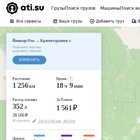
Грузы
Поиск грузов
Машины
Поиск м
Все сервисы
Ваши грузы
Добавить груз
→
Йошкар-Ола
Краснотурьинск г.
Разрешить паромы
,
разрешить зимники
ИЗМЕНИТЬ
Расстояние
Время
1 256
18
9
км
ч
мин
Расход топлива
За Платон
352
1 561
₽
л
28 160
₽
Из расчёта
:
28
л
/100
км
,
80
₽
/
л
Дороги
: