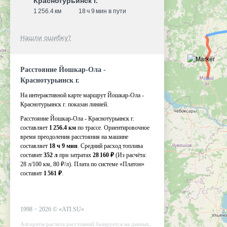
Краснотурьинск г.
1 256.4 км
18 ч 9 мин в пути
Нашли ошибку?
Расстояние Йошкар-Ола -
Краснотурьинск г.
На интерактивной карте маршрут Йошкар-Ола -
Краснотурьинск г. показан линией.
Расстояние Йошкар-Ола - Краснотурьинск г.
составляет
1 256.4 км
по трассе. Ориентировочное
время преодоления расстояния на машине
составляет
18 ч 9 мин
. Средний расход топлива
составит
352 л
при затратах
28 160 ₽
(Из расчёта:
28 л/100 км, 80 ₽/л)
. Плата по системе «Платон»
составит
1 561 ₽
.
1998 −
2026
©
«ATI.SU»
Алгоритм расчета расстояний базируется на данных,