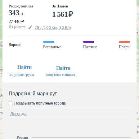
Расход топлива
За Платон
343
1 561
₽
л
27 440
₽
Из расчёта
:
28
л
/100
км
,
80
₽
/
л
Дороги
:
Бесплатные
Платные
Платон
Найти
Найти
попутные грузы
попутные машины
Подробный маршрут
Показывать попутные города
Легенда
Россия