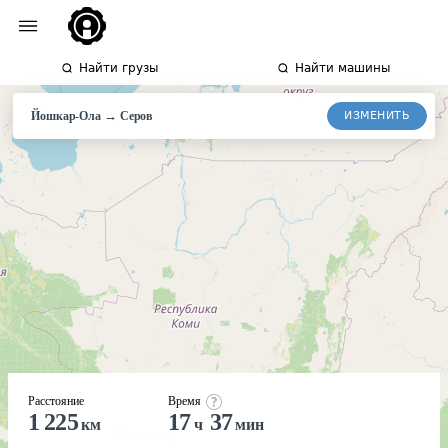
Найти грузы
Найти машины
→
ИЗМЕНИТЬ
Йошкар-Ола
Серов
Расстояние
Время
1 225
17
37
км
ч
мин