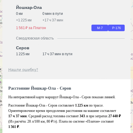
Йошкар-Ола
0 км
0 мин в пути
+
1 225 км
+
17 ч 37 мин
1 561 ₽ за Платон
М-7
Р-176
Свердловская область
Серов
1 225 км
17 ч 37 мин в пути
Нашли ошибку?
Расстояние Йошкар-Ола - Серов
На интерактивной карте маршрут Йошкар-Ола - Серов показан линией.
Расстояние Йошкар-Ола - Серов составляет
1 225 км
по трассе.
Ориентировочное время преодоления расстояния на машине составляет
17 ч 37 мин
. Средний расход топлива составит
343 л
при затратах
27 440 ₽
(Из расчёта:
28 л/100 км, 80 ₽/л)
. Плата по системе «Платон» составит
1 561 ₽
.