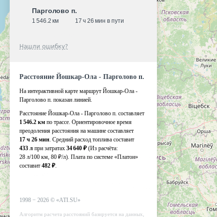
Парголово п.
1 546.2 км
17 ч 26 мин в пути
Нашли ошибку?
Расстояние Йошкар-Ола - Парголово п.
На интерактивной карте маршрут Йошкар-Ола -
Парголово п. показан линией.
Расстояние Йошкар-Ола - Парголово п. составляет
1 546.2 км
по трассе. Ориентировочное время
преодоления расстояния на машине составляет
17 ч 26 мин
. Средний расход топлива составит
433 л
при затратах
34 640 ₽
(Из расчёта:
28 л/100 км, 80 ₽/л)
. Плата по системе «Платон»
составит
482 ₽
.
1998 −
2026
©
«ATI.SU»
Алгоритм расчета расстояний базируется на данных,