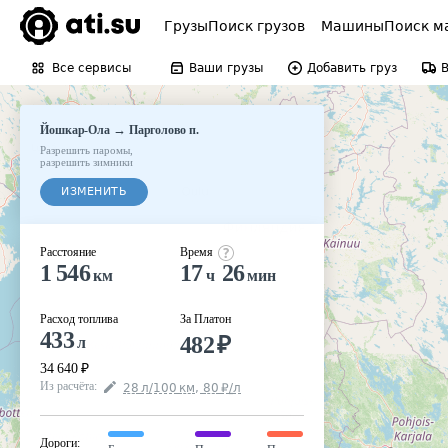
Грузы
Поиск грузов
Машины
Поиск м
Все сервисы
Ваши грузы
Добавить груз
→
Йошкар-Ола
Парголово п.
Разрешить паромы
,
разрешить зимники
ИЗМЕНИТЬ
Расстояние
Время
1 546
17
26
км
ч
мин
Расход топлива
За Платон
433
482
₽
л
34 640
₽
Из расчёта
:
28
л
/100
км
,
80
₽
/
л
Дороги
: