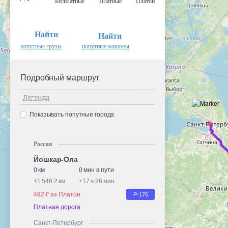
Бесплатные
Платные
Платон
Найти
Найти
попутные грузы
попутные машины
Подробный маршрут
Легенда
Показывать попутные города
Россия
Йошкар-Ола
0 км
0 мин в пути
+
1 546.2 км
+
17 ч 26 мин
482 ₽ за Платон
Р-176
Платная дорога
Санкт-Петербург