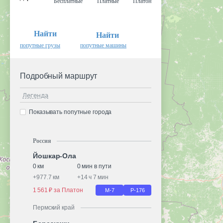
Бесплатные
Платные
Платон
Найти
Найти
попутные грузы
попутные машины
Подробный маршрут
Легенда
Показывать попутные города
Россия
Йошкар-Ола
0 км
0 мин в пути
+
977.7 км
+
14 ч 7 мин
1 561 ₽ за Платон
М-7
Р-176
Пермский край