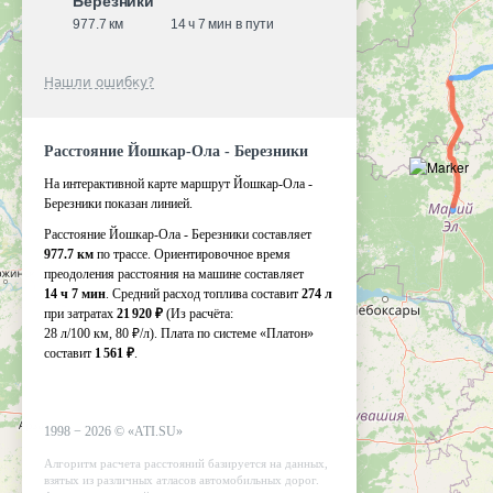
Березники
977.7 км
14 ч 7 мин в пути
Нашли ошибку?
Расстояние Йошкар-Ола - Березники
На интерактивной карте маршрут Йошкар-Ола -
Березники показан линией.
Расстояние Йошкар-Ола - Березники составляет
977.7 км
по трассе. Ориентировочное время
преодоления расстояния на машине составляет
14 ч 7 мин
. Средний расход топлива составит
274 л
при затратах
21 920 ₽
(Из расчёта:
28 л/100 км, 80 ₽/л)
. Плата по системе «Платон»
составит
1 561 ₽
.
1998 −
2026
©
«ATI.SU»
Алгоритм расчета расстояний базируется на данных,
взятых из различных атласов автомобильных дорог.