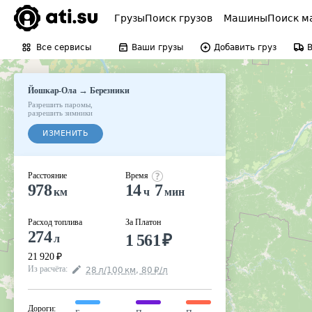
Грузы
Поиск грузов
Машины
Поиск м
Все сервисы
Ваши грузы
Добавить груз
→
Йошкар-Ола
Березники
Разрешить паромы
,
разрешить зимники
ИЗМЕНИТЬ
Расстояние
Время
978
14
7
км
ч
мин
Расход топлива
За Платон
274
1 561
₽
л
21 920
₽
Из расчёта
:
28
л
/100
км
,
80
₽
/
л
Дороги
: