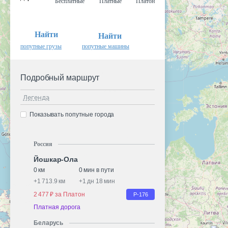
Бесплатные
Платные
Платон
Найти
Найти
попутные грузы
попутные машины
Подробный маршрут
Легенда
Показывать попутные города
Россия
Йошкар-Ола
0 км
0 мин в пути
+
1 713.9 км
+
1 дн 18 мин
2 477 ₽ за Платон
Р-176
Платная дорога
Беларусь