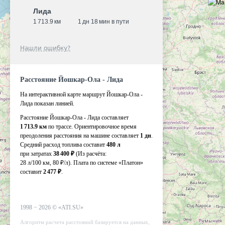
Лида
1 713.9 км
1 дн 18 мин в пути
Нашли ошибку?
Расстояние Йошкар-Ола - Лида
На интерактивной карте маршрут Йошкар-Ола -
Лида показан линией.
Расстояние Йошкар-Ола - Лида составляет
1 713.9 км
по трассе. Ориентировочное время
преодоления расстояния на машине составляет
1 дн
.
Средний расход топлива составит
480 л
при затратах
38 400 ₽
(Из расчёта:
28 л/100 км, 80 ₽/л)
. Плата по системе «Платон»
составит
2 477 ₽
.
1998 −
2026
©
«ATI.SU»
Алгоритм расчета расстояний базируется на данных,