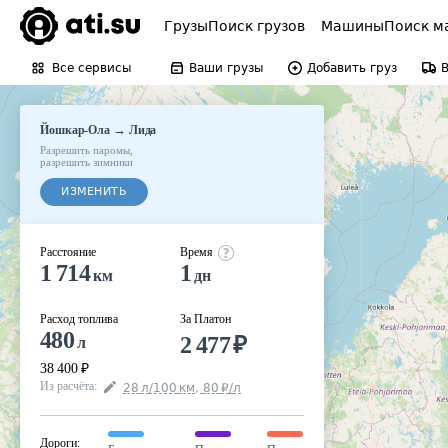
Грузы
Поиск грузов
Машины
Поиск м
Все сервисы
Ваши грузы
Добавить груз
→
Йошкар-Ола
Лида
Разрешить паромы
,
разрешить зимники
ИЗМЕНИТЬ
Расстояние
Время
1 714
1
км
дн
Расход топлива
За Платон
480
2 477
₽
л
38 400
₽
Из расчёта
:
28
л
/100
км
,
80
₽
/
л
Дороги
: