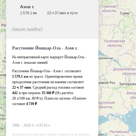
Азов г.
1 579.1 км
22 ч 37 мин в пути
Нашли ошибку?
Расстояние Йошкар-Ола - Азов г.
На интерактивной карте маршрут Йошкар-Ола -
Азов г. показан линией.
Расстояние Йошкар-Ола - Азов г. составляет
1 579.1 км
по трассе. Ориентировочное время
преодоления расстояния на машине составляет
22 ч 37 мин
. Средний расход топлива составит
442 л
при затратах
35 360 ₽
(Из расчёта:
28 л/100 км, 80 ₽/л)
. Плата по системе «Платон»
составит
4 739 ₽
.
1998 −
2026
©
«ATI.SU»
Алгоритм расчета расстояний базируется на данных,