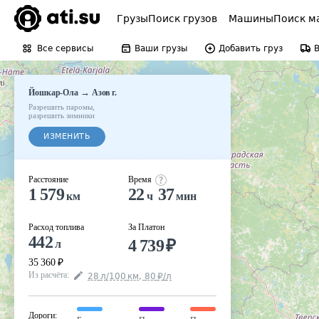
Грузы
Поиск грузов
Машины
Поиск м
Все сервисы
Ваши грузы
Добавить груз
→
Йошкар-Ола
Азов г.
Разрешить паромы
,
разрешить зимники
ИЗМЕНИТЬ
Расстояние
Время
1 579
22
37
км
ч
мин
Расход топлива
За Платон
442
4 739
₽
л
35 360
₽
Из расчёта
:
28
л
/100
км
,
80
₽
/
л
Дороги
: