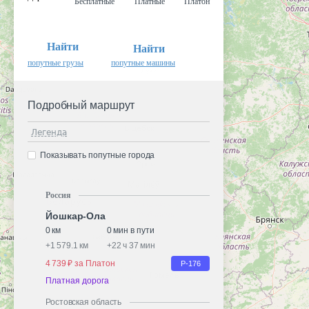
Бесплатные
Платные
Платон
Найти
Найти
попутные грузы
попутные машины
Подробный маршрут
Легенда
Показывать попутные города
Россия
Йошкар-Ола
0 км
0 мин в пути
+
1 579.1 км
+
22 ч 37 мин
4 739 ₽ за Платон
Р-176
Платная дорога
Ростовская область