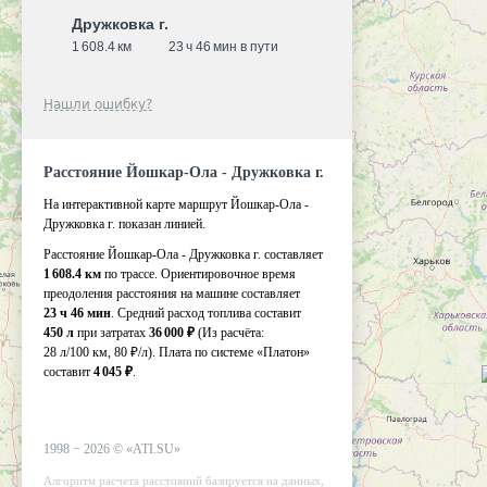
Дружковка г.
1 608.4 км
23 ч 46 мин в пути
Нашли ошибку?
Расстояние Йошкар-Ола - Дружковка г.
На интерактивной карте маршрут Йошкар-Ола -
Дружковка г. показан линией.
Расстояние Йошкар-Ола - Дружковка г. составляет
1 608.4 км
по трассе. Ориентировочное время
преодоления расстояния на машине составляет
23 ч 46 мин
. Средний расход топлива составит
450 л
при затратах
36 000 ₽
(Из расчёта:
28 л/100 км, 80 ₽/л)
. Плата по системе «Платон»
составит
4 045 ₽
.
1998 −
2026
©
«ATI.SU»
Алгоритм расчета расстояний базируется на данных,