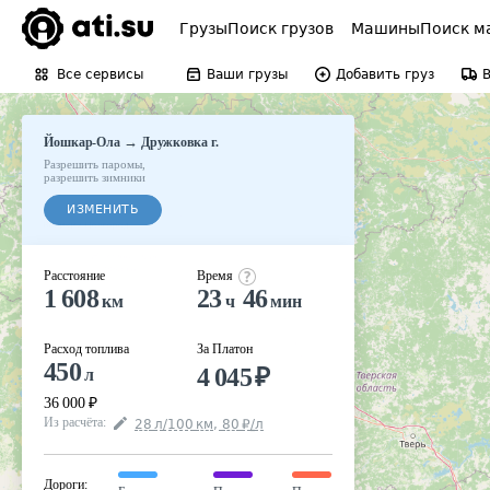
Грузы
Поиск грузов
Машины
Поиск м
Все сервисы
Ваши грузы
Добавить груз
→
Йошкар-Ола
Дружковка г.
Разрешить паромы
,
разрешить зимники
ИЗМЕНИТЬ
Расстояние
Время
1 608
23
46
км
ч
мин
Расход топлива
За Платон
450
4 045
₽
л
36 000
₽
Из расчёта
:
28
л
/100
км
,
80
₽
/
л
Дороги
: