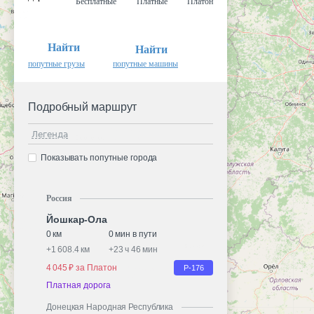
Бесплатные
Платные
Платон
Найти
Найти
попутные грузы
попутные машины
Подробный маршрут
Легенда
Показывать попутные города
Россия
Йошкар-Ола
0 км
0 мин в пути
+
1 608.4 км
+
23 ч 46 мин
4 045 ₽ за Платон
Р-176
Платная дорога
Донецкая Народная Республика