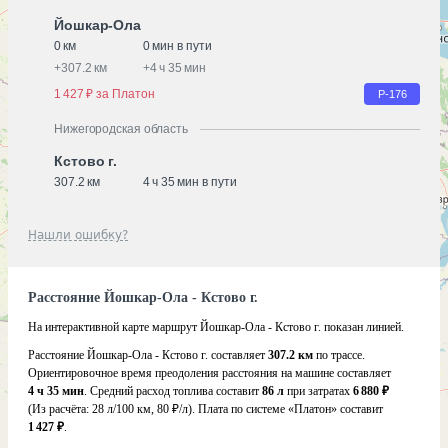
Йошкар-Ола
0 км
0 мин в пути
+
307.2 км
+
4 ч 35 мин
1 427 ₽ за Платон
Р-176
Нижегородская область
Кстово г.
307.2 км
4 ч 35 мин в пути
Нашли ошибку?
Расстояние Йошкар-Ола - Кстово г.
На интерактивной карте маршрут Йошкар-Ола - Кстово г. показан линией.
Расстояние Йошкар-Ола - Кстово г. составляет
307.2 км
по трассе.
Ориентировочное время преодоления расстояния на машине составляет
4 ч 35 мин
. Средний расход топлива составит
86 л
при затратах
6 880 ₽
(Из расчёта:
28 л/100 км, 80 ₽/л)
. Плата по системе «Платон» составит
1 427 ₽
.