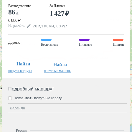
Расход топлива
За Платон
86
1 427
₽
л
6 880
₽
Из расчёта
:
28
л
/100
км
,
80
₽
/
л
Дороги
:
Бесплатные
Платные
Платон
Найти
Найти
попутные грузы
попутные машины
Подробный маршрут
Показывать попутные города
Легенда
Россия