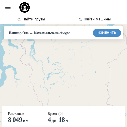
Найти грузы
Найти машины
→
ИЗМЕНИТЬ
Йошкар-Ола
Комсомольск-
на-Амуре
Расстояние
Время
8 049
4
18
км
дн
ч