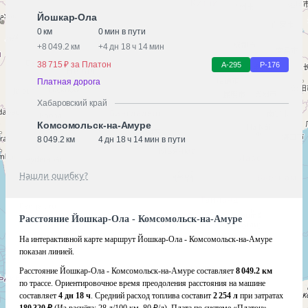
Йошкар-Ола
0 км
0 мин в пути
+
8 049.2 км
+
4 дн 18 ч 14 мин
38 715 ₽ за Платон
А-295
Р-176
Платная дорога
Хабаровский край
Комсомольск-на-Амуре
8 049.2 км
4 дн 18 ч 14 мин в пути
Нашли ошибку?
Расстояние Йошкар-Ола - Комсомольск-на-Амуре
На интерактивной карте маршрут Йошкар-Ола - Комсомольск-на-Амуре
показан линией.
Расстояние Йошкар-Ола - Комсомольск-на-Амуре составляет
8 049.2 км
по трассе. Ориентировочное время преодоления расстояния на машине
составляет
4 дн 18 ч
. Средний расход топлива составит
2 254 л
при затратах