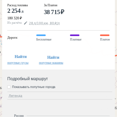
Расход топлива
За Платон
2 254
38 715
₽
л
180 320
₽
Из расчёта
:
28
л
/100
км
,
80
₽
/
л
Дороги
:
Бесплатные
Платные
Платон
Найти
Найти
попутные грузы
попутные машины
Подробный маршрут
Показывать попутные города
Легенда
Россия