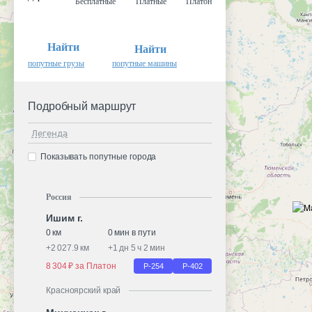
Бесплатные
Платные
Платон
Найти
Найти
попутные грузы
попутные машины
Подробный маршрут
Легенда
Показывать попутные города
Россия
Ишим г.
0 км
0 мин в пути
+
2 027.9 км
+
1 дн 5 ч 2 мин
8 304 ₽ за Платон
Р-254
Р-402
Красноярский край