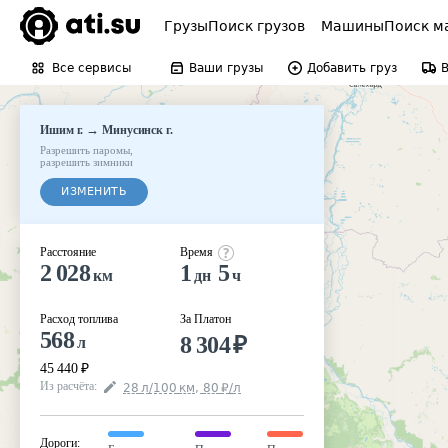
Грузы
Поиск грузов
Машины
Поиск м
Все сервисы
Ваши грузы
Добавить груз
→
Ишим г.
Минусинск г.
Разрешить паромы
,
разрешить зимники
ИЗМЕНИТЬ
Расстояние
Время
2 028
1
5
км
дн
ч
Расход топлива
За Платон
568
8 304
₽
л
45 440
₽
Из расчёта
:
28
л
/100
км
,
80
₽
/
л
Дороги
: