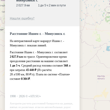
Минусинск г.
2 027.9 км
1 дн 5 ч 2 мин в пути
Нашли ошибку?
Расстояние Ишим г. - Минусинск г.
На интерактивной карте маршрут Ишим г. -
Минусинск г. показан линией.
Расстояние Ишим г. - Минусинск г. составляет
2 027.9 км
по трассе. Ориентировочное время
преодоления расстояния на машине составляет
1 дн 5 ч
. Средний расход топлива составит
568 л
при затратах
45 440 ₽
(Из расчёта:
28 л/100 км, 80 ₽/л)
. Плата по системе «Платон»
составит
8 304 ₽
.
1998 −
2026
©
«ATI.SU»
Алгоритм расчета расстояний базируется на данных,
взятых из различных атласов автомобильных дорог.