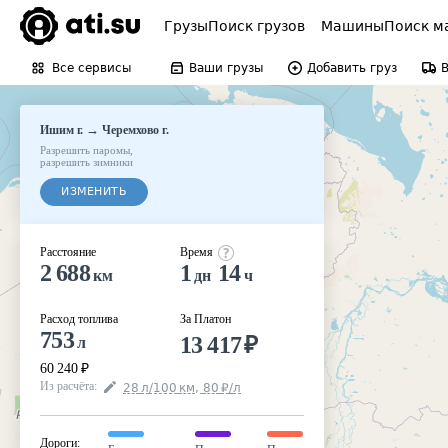
Грузы
Поиск грузов
Машины
Поиск м
Все сервисы
Ваши грузы
Добавить груз
→
Ишим г.
Черемхово г.
Разрешить паромы
,
разрешить зимники
ИЗМЕНИТЬ
Расстояние
Время
2 688
1
14
км
дн
ч
Расход топлива
За Платон
753
13 417
₽
л
60 240
₽
Из расчёта
:
28
л
/100
км
,
80
₽
/
л
Дороги
: