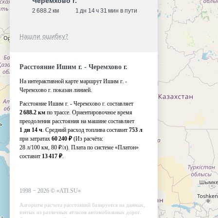
Черемхово г.
2 688.2 км
1 дн 14 ч 31 мин в пути
Нашли ошибку?
Расстояние Ишим г. - Черемхово г.
На интерактивной карте маршрут Ишим г. -
Черемхово г. показан линией.
Расстояние Ишим г. - Черемхово г. составляет
2 688.2 км
по трассе. Ориентировочное время
преодоления расстояния на машине составляет
1 дн 14 ч
. Средний расход топлива составит
753 л
при затратах
60 240 ₽
(Из расчёта:
28 л/100 км, 80 ₽/л)
. Плата по системе «Платон»
составит
13 417 ₽
.
1998 −
2026
©
«ATI.SU»
Алгоритм расчета расстояний базируется на данных,
взятых из различных атласов автомобильных дорог.