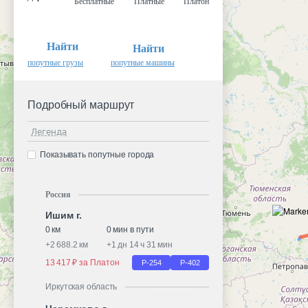
Бесплатные
Платные
Платон
Найти
Найти
попутные грузы
попутные машины
Подробный маршрут
Легенда
Показывать попутные города
Россия
Ишим г.
0 км
0 мин в пути
+
2 688.2 км
+
1 дн 14 ч 31 мин
13 417 ₽ за Платон
Р-254
Р-402
Иркутская область