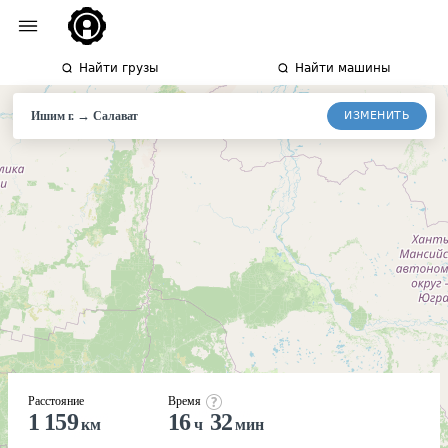
Найти грузы
Найти машины
→
ИЗМЕНИТЬ
Ишим г.
Салават
Расстояние
Время
1 159
16
32
км
ч
мин