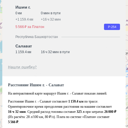
Ишим г.
0 км
0 мин в пути
+
1 159.4 км
+
16 ч 32 мин
5 566 ₽ за Платон
Р-254
Республика Башкортостан
Салават
1 159.4 км
16 ч 32 мин в пути
Нашли ошибку?
Расстояние Ишим г. - Салават
На интерактивной карте маршрут Ишим г. - Салават показан линией.
Расстояние Ишим г. - Салават составляет
1 159.4 км
по трассе.
Ориентировочное время преодоления расстояния на машине составляет
16 ч 32 мин
. Средний расход топлива составит
325 л
при затратах
26 000 ₽
(Из расчёта:
28 л/100 км, 80 ₽/л)
. Плата по системе «Платон» составит
5 566 ₽
.