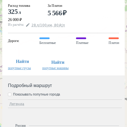
Расход топлива
За Платон
325
5 566
₽
л
26 000
₽
Из расчёта
:
28
л
/100
км
,
80
₽
/
л
Дороги
:
Бесплатные
Платные
Платон
Найти
Найти
попутные грузы
попутные машины
Подробный маршрут
Показывать попутные города
Легенда
Россия