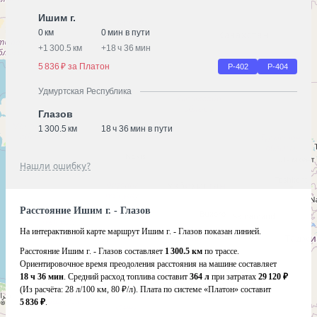
Ишим г.
0 км
0 мин в пути
+
1 300.5 км
+
18 ч 36 мин
5 836 ₽ за Платон
Р-402
Р-404
Удмуртская Республика
Глазов
1 300.5 км
18 ч 36 мин в пути
Нашли ошибку?
Расстояние Ишим г. - Глазов
На интерактивной карте маршрут Ишим г. - Глазов показан линией.
Расстояние Ишим г. - Глазов составляет
1 300.5 км
по трассе.
Ориентировочное время преодоления расстояния на машине составляет
18 ч 36 мин
. Средний расход топлива составит
364 л
при затратах
29 120 ₽
(Из расчёта:
28 л/100 км, 80 ₽/л)
. Плата по системе «Платон» составит
5 836 ₽
.