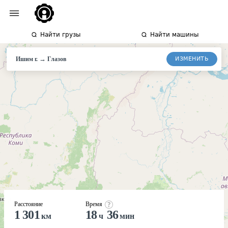
Найти грузы
Найти машины
→
ИЗМЕНИТЬ
Ишим г.
Глазов
Расстояние
Время
1 301
18
36
км
ч
мин