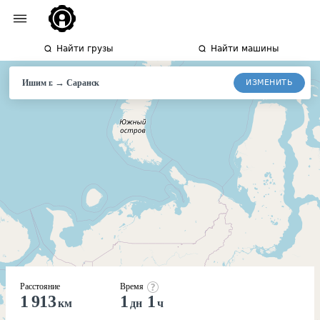
Найти грузы
Найти машины
→
ИЗМЕНИТЬ
Ишим г.
Саранск
Расстояние
Время
1 913
1
1
км
дн
ч