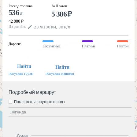
Расход топлива
За Платон
536
5 386
₽
л
42 880
₽
Из расчёта
:
28
л
/100
км
,
80
₽
/
л
Дороги
:
Бесплатные
Платные
Платон
Найти
Найти
попутные грузы
попутные машины
Подробный маршрут
Показывать попутные города
Легенда
Россия