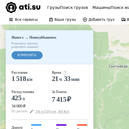
Грузы
Поиск грузов
Машины
Поиск м
Все сервисы
Ваши грузы
Добавить груз
→
Ишим г.
Новокуйбышевск
Разрешить паромы
,
разрешить зимники
ИЗМЕНИТЬ
Расстояние
Время
1 518
21
33
км
ч
мин
Расход топлива
За Платон
425
7 415
₽
л
34 000
₽
Из расчёта
:
28
л
/100
км
,
80
₽
/
л
Дороги
: