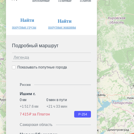
Бесплатные
Платные
Платон
Найти
Найти
попутные грузы
попутные машины
Подробный маршрут
Легенда
Показывать попутные города
Россия
Ишим г.
0 км
0 мин в пути
+
1 517.6 км
+
21 ч 33 мин
7 415 ₽ за Платон
Р-254
Самарская область