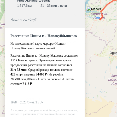
Новокуйбышевск
1 517.6 км
21 ч 33 мин в пути
Нашли ошибку?
Расстояние Ишим г. - Новокуйбышевск
На интерактивной карте маршрут Ишим г. -
Новокуйбышевск показан линией.
Расстояние Ишим г. - Новокуйбышевск составляет
1 517.6 км
по трассе. Ориентировочное время
преодоления расстояния на машине составляет
21 ч 33 мин
. Средний расход топлива составит
425 л
при затратах
34 000 ₽
(Из расчёта:
28 л/100 км, 80 ₽/л)
. Плата по системе «Платон»
составит
7 415 ₽
.
1998 −
2026
©
«ATI.SU»
Алгоритм расчета расстояний базируется на данных,
взятых из различных атласов автомобильных дорог.