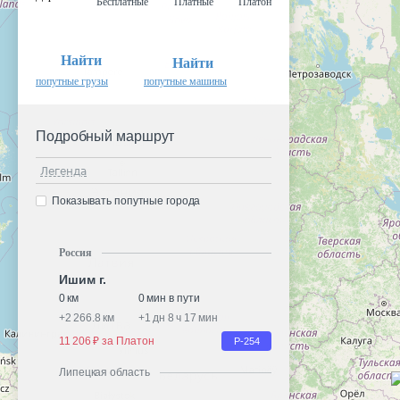
Бесплатные
Платные
Платон
Найти
Найти
попутные грузы
попутные машины
Подробный маршрут
Легенда
Показывать попутные города
Россия
Ишим г.
0 км
0 мин в пути
+
2 266.8 км
+
1 дн 8 ч 17 мин
11 206 ₽ за Платон
Р-254
Липецкая область