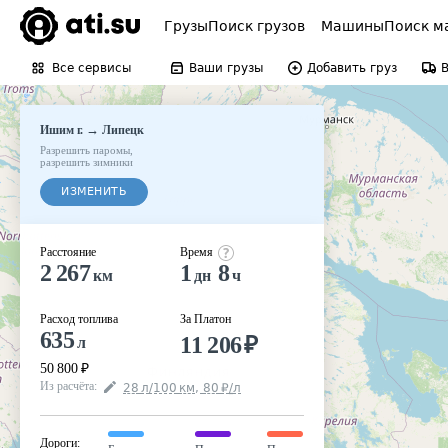
Грузы
Поиск грузов
Машины
Поиск м
Все сервисы
Ваши грузы
Добавить груз
→
Ишим г.
Липецк
Разрешить паромы
,
разрешить зимники
ИЗМЕНИТЬ
Расстояние
Время
2 267
1
8
км
дн
ч
Расход топлива
За Платон
635
11 206
₽
л
50 800
₽
Из расчёта
:
28
л
/100
км
,
80
₽
/
л
Дороги
: