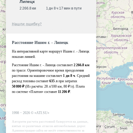
Липецк
2 266.8 км
1 дн 8 ч 17 мин в пути
Нашли ошибку?
Расстояние Ишим г. - Липецк
На интерактивной карте маршрут Ишим г. - Липецк
показан линией.
Расстояние Ишим г. - Липецк составляет
2 266.8 км
по трассе. Ориентировочное время преодоления
расстояния на машине составляет
1 дн 8 ч
. Средний
расход топлива составит
635 л
при затратах
50 800 ₽
(Из расчёта:
28 л/100 км, 80 ₽/л)
. Плата
по системе «Платон» составит
11 206 ₽
.
1998 −
2026
©
«ATI.SU»
Алгоритм расчета расстояний базируется на данных,
взятых из различных атласов автомобильных дорог.
Администрация сайта не несёт ответственности за