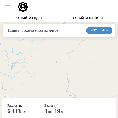
Найти грузы
Найти машины
→
ИЗМЕНИТЬ
Ишим г.
Комсомольск-
на-Амуре
Расстояние
Время
6 413
3
19
км
дн
ч