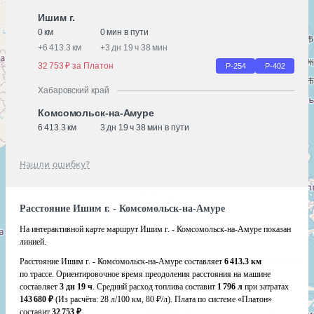
Ишим г.
0 км
0 мин в пути
+
6 413.3 км
+
3 дн 19 ч 38 мин
32 753 ₽ за Платон
Р-254
Р-402
Хабаровский край
Комсомольск-на-Амуре
6 413.3 км
3 дн 19 ч 38 мин в пути
Нашли ошибку?
Расстояние Ишим г. - Комсомольск-на-Амуре
На интерактивной карте маршрут Ишим г. - Комсомольск-на-Амуре показан
линией.
Расстояние Ишим г. - Комсомольск-на-Амуре составляет
6 413.3 км
по трассе. Ориентировочное время преодоления расстояния на машине
составляет
3 дн 19 ч
. Средний расход топлива составит
1 796 л
при затратах
143 680 ₽
(Из расчёта:
28 л/100 км, 80 ₽/л)
. Плата по системе «Платон»
составит
32 753 ₽
.