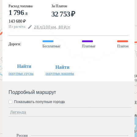
Расход топлива
За Платон
1 796
32 753
₽
л
143 680
₽
Из расчёта
:
28
л
/100
км
,
80
₽
/
л
Дороги
:
Бесплатные
Платные
Платон
Найти
Найти
попутные грузы
попутные машины
Подробный маршрут
Показывать попутные города
Легенда
Россия