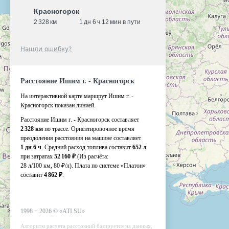
Красногорск
2 328 км
1 дн 6 ч 12 мин в пути
Нашли ошибку?
Расстояние Ишим г. - Красногорск
На интерактивной карте маршрут Ишим г. -
Красногорск показан линией.
Расстояние Ишим г. - Красногорск составляет
2 328 км
по трассе. Ориентировочное время
преодоления расстояния на машине составляет
1 дн 6 ч
. Средний расход топлива составит
652 л
при затратах
52 160 ₽
(Из расчёта:
28 л/100 км, 80 ₽/л)
. Плата по системе «Платон»
составит
4 862 ₽
.
1998 −
2026
©
«ATI.SU»
Алгоритм расчета расстояний базируется на данных,