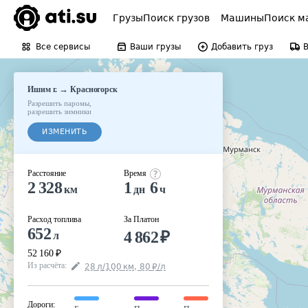
Грузы
Поиск грузов
Машины
Поиск м
Все сервисы
Ваши грузы
Добавить груз
→
Ишим г.
Красногорск
Разрешить паромы
,
разрешить зимники
ИЗМЕНИТЬ
Расстояние
Время
2 328
1
6
км
дн
ч
Расход топлива
За Платон
652
4 862
₽
л
52 160
₽
Из расчёта
:
28
л
/100
км
,
80
₽
/
л
Дороги
: