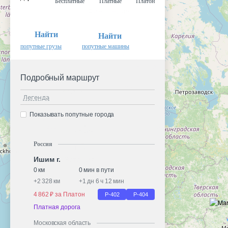
Бесплатные
Платные
Платон
Найти
Найти
попутные грузы
попутные машины
Подробный маршрут
Легенда
Показывать попутные города
Россия
Ишим г.
0 км
0 мин в пути
+
2 328 км
+
1 дн 6 ч 12 мин
4 862 ₽ за Платон
Р-402
Р-404
Платная дорога
Московская область