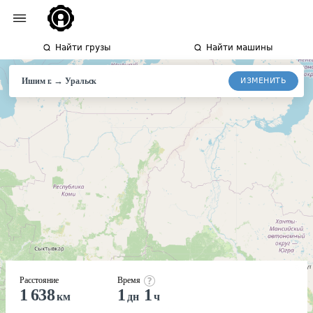
Найти грузы
Найти машины
→
ИЗМЕНИТЬ
Ишим г.
Уральск
Расстояние
Время
1 638
1
1
км
дн
ч