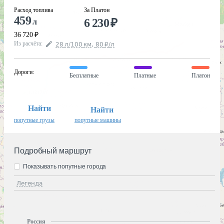
Расход топлива
За Платон
459
6 230
₽
л
36 720
₽
Из расчёта
:
28
л
/100
км
,
80
₽
/
л
Дороги
:
Бесплатные
Платные
Платон
Найти
Найти
попутные грузы
попутные машины
Подробный маршрут
Показывать попутные города
Легенда
Россия