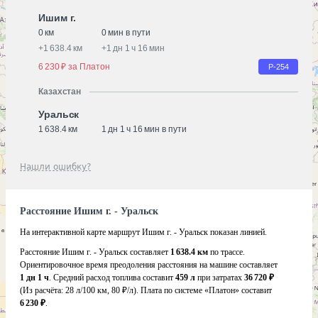
Ишим г.
0 км
0 мин в пути
+
1 638.4 км
+
1 дн 1 ч 16 мин
6 230 ₽ за Платон
Р-254
Казахстан
Уральск
1 638.4 км
1 дн 1 ч 16 мин в пути
Нашли ошибку?
Расстояние Ишим г. - Уральск
На интерактивной карте маршрут Ишим г. - Уральск показан линией.
Расстояние Ишим г. - Уральск составляет
1 638.4 км
по трассе.
Ориентировочное время преодоления расстояния на машине составляет
1 дн 1 ч
. Средний расход топлива составит
459 л
при затратах
36 720 ₽
(Из расчёта:
28 л/100 км, 80 ₽/л)
. Плата по системе «Платон» составит
6 230 ₽
.