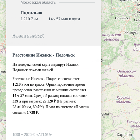
Московская область
Подольск
1 210.7 км
14 ч 57 мин в пути
Нашли ошибку?
Расстояние Ижевск - Подольск
На интерактивной карте маршрут Ижевск -
Подольск показан линией.
Расстояние Ижевск - Подольск составляет
1 210.7 км
по трассе. Ориентировочное время
преодоления расстояния на машине составляет
14 ч 57 мин
. Средний расход топлива составит
339 л
при затратах
27 120 ₽
(Из расчёта:
28 л/100 км, 80 ₽/л)
. Плата по системе «Платон»
составит
1 738 ₽
.
1998 −
2026
©
«ATI.SU»