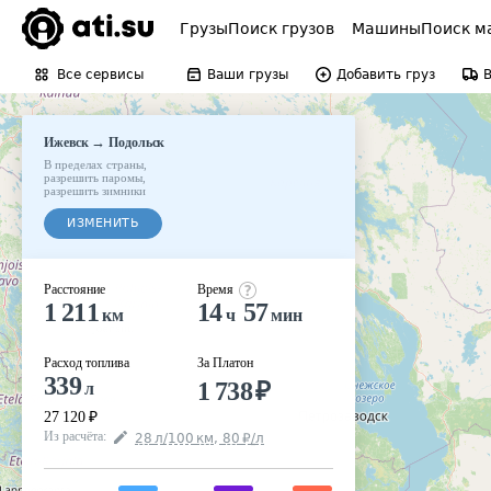
Грузы
Поиск грузов
Машины
Поиск м
Все сервисы
Ваши грузы
Добавить груз
→
Ижевск
Подольск
В пределах страны
,
разрешить паромы
,
разрешить зимники
ИЗМЕНИТЬ
Расстояние
Время
1 211
14
57
км
ч
мин
Расход топлива
За Платон
339
1 738
₽
л
27 120
₽
Из расчёта
:
28
л
/100
км
,
80
₽
/
л