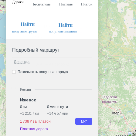
Дороги
:
Бесплатные
Платные
Платон
Найти
Найти
попутные грузы
попутные машины
Подробный маршрут
Легенда
Показывать попутные города
Россия
Ижевск
0 км
0 мин в пути
+
1 210.7 км
+
14 ч 57 мин
1 738 ₽ за Платон
М-7
Платная дорога