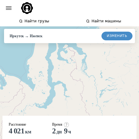
Найти грузы
Найти машины
→
ИЗМЕНИТЬ
Иркутск
Ижевск
Расстояние
Время
4 021
2
9
км
дн
ч