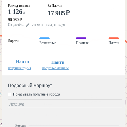
Расход топлива
За Платон
1 126
17 985
₽
л
90 080
₽
Из расчёта
:
28
л
/100
км
,
80
₽
/
л
Дороги
:
Бесплатные
Платные
Платон
Найти
Найти
попутные грузы
попутные машины
Подробный маршрут
Показывать попутные города
Легенда
Россия