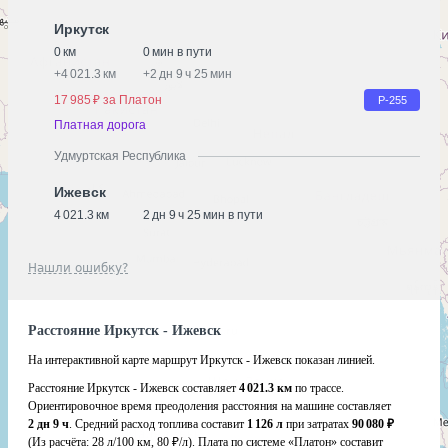
Иркутск
0 км
0 мин в пути
+
4 021.3 км
+
2 дн 9 ч 25 мин
17 985 ₽ за Платон
Р-255
Платная дорога
Удмуртская Республика
Ижевск
4 021.3 км
2 дн 9 ч 25 мин в пути
Нашли ошибку?
Расстояние Иркутск - Ижевск
На интерактивной карте маршрут Иркутск - Ижевск показан линией.
Расстояние Иркутск - Ижевск составляет
4 021.3 км
по трассе.
Ориентировочное время преодоления расстояния на машине составляет
2 дн 9 ч
. Средний расход топлива составит
1 126 л
при затратах
90 080 ₽
(Из расчёта:
28 л/100 км, 80 ₽/л)
. Плата по системе «Платон» составит