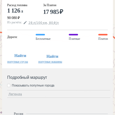
Расход топлива
За Платон
1 126
17 985
₽
л
90 080
₽
Из расчёта
:
28
л
/100
км
,
80
₽
/
л
Дороги
:
Бесплатные
Платные
Платон
Найти
Найти
попутные грузы
попутные машины
Подробный маршрут
Показывать попутные города
Легенда
Россия