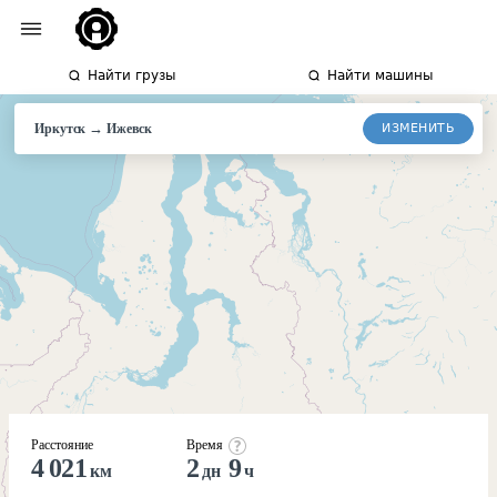
Найти грузы
Найти машины
→
ИЗМЕНИТЬ
Иркутск
Ижевск
Расстояние
Время
4 021
2
9
км
дн
ч