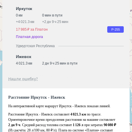
Иркутск
0 км
0 мин в пути
+
4 021.3 км
+
2 дн 9 ч 25 мин
17 985 ₽ за Платон
Р-255
Платная дорога
Удмуртская Республика
Ижевск
4 021.3 км
2 дн 9 ч 25 мин в пути
Нашли ошибку?
Расстояние Иркутск - Ижевск
На интерактивной карте маршрут Иркутск - Ижевск показан линией.
Расстояние Иркутск - Ижевск составляет
4 021.3 км
по трассе.
Ориентировочное время преодоления расстояния на машине составляет
2 дн 9 ч
. Средний расход топлива составит
1 126 л
при затратах
90 080 ₽
(Из расчёта:
28 л/100 км, 80 ₽/л)
. Плата по системе «Платон» составит