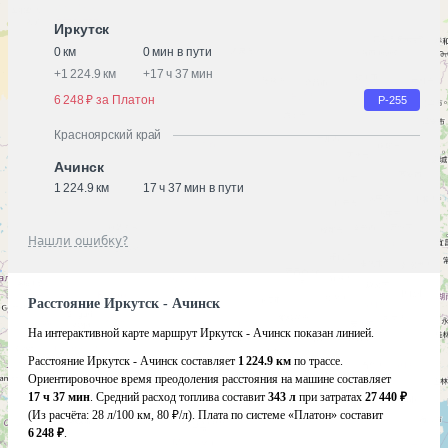
Иркутск
0 км
0 мин в пути
+
1 224.9 км
+
17 ч 37 мин
6 248 ₽ за Платон
Р-255
Красноярский край
Ачинск
1 224.9 км
17 ч 37 мин в пути
Нашли ошибку?
Расстояние Иркутск - Ачинск
На интерактивной карте маршрут Иркутск - Ачинск показан линией.
Расстояние Иркутск - Ачинск составляет
1 224.9 км
по трассе.
Ориентировочное время преодоления расстояния на машине составляет
17 ч 37 мин
. Средний расход топлива составит
343 л
при затратах
27 440 ₽
(Из расчёта:
28 л/100 км, 80 ₽/л)
. Плата по системе «Платон» составит
6 248 ₽
.