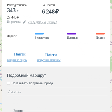
Расход топлива
За Платон
343
6 248
₽
л
27 440
₽
Из расчёта
:
28
л
/100
км
,
80
₽
/
л
Дороги
:
Бесплатные
Платные
Платон
Найти
Найти
попутные грузы
попутные машины
Подробный маршрут
Показывать попутные города
Легенда
Россия