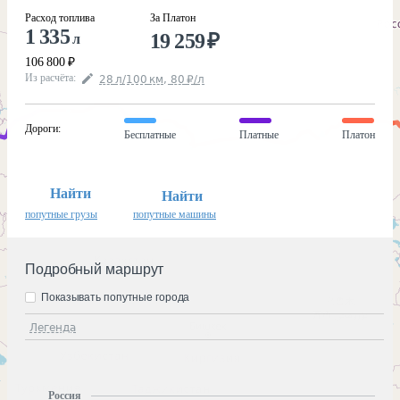
Расход топлива
За Платон
1 335
19 259
₽
л
106 800
₽
Из расчёта
:
28
л
/100
км
,
80
₽
/
л
Дороги
:
Бесплатные
Платные
Платон
Найти
Найти
попутные грузы
попутные машины
Подробный маршрут
Показывать попутные города
Легенда
Россия