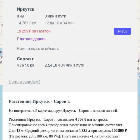
Иркутск
0 км
0 мин в пути
+
4 767.8 км
+
2 дн 18 ч 34 мин
19 259 ₽ за Платон
Р-255
Платная дорога
Нижегородская область
Саров г.
4 767.8 км
2 дн 18 ч 34 мин в пути
Нашли ошибку?
Расстояние Иркутск - Саров г.
На интерактивной карте маршрут Иркутск - Саров г. показан линией.
Расстояние Иркутск - Саров г. составляет
4 767.8 км
по трассе.
Ориентировочное время преодоления расстояния на машине составляет
2 дн 18 ч
. Средний расход топлива составит
1 335 л
при затратах
106 800 ₽
(Из расчёта:
28 л/100 км, 80 ₽/л)
. Плата по системе «Платон» составит