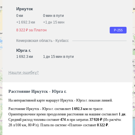
Иркутск
0 км
0 мин в пути
+
1 692.3 км
+
1 дн 15 мин
8 322 ₽ за Платон
Р-255
Кемеровская область - Кузбасс
Юрга г.
1 692.3 км
1 дн 15 мин в пути
Нашли ошибку?
Расстояние Иркутск - Юрга г.
На интерактивной карте маршрут Иркутск - Юрга г. показан линией.
Расстояние Иркутск - Юрга г. составляет
1 692.3 км
по трассе.
Ориентировочное время преодоления расстояния на машине составляет
1 дн
.
Средний расход топлива составит
474 л
при затратах
37 920 ₽
(Из расчёта:
28 л/100 км, 80 ₽/л)
. Плата по системе «Платон» составит
8 322 ₽
.