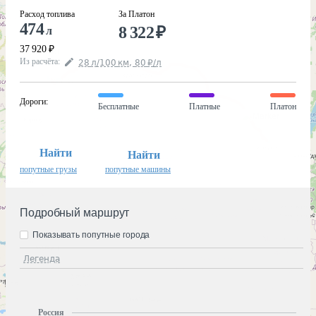
Расход топлива
За Платон
474
8 322
₽
л
37 920
₽
Из расчёта
:
28
л
/100
км
,
80
₽
/
л
Дороги
:
Бесплатные
Платные
Платон
Найти
Найти
попутные грузы
попутные машины
Подробный маршрут
Показывать попутные города
Легенда
Россия