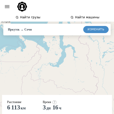
Найти грузы
Найти машины
→
ИЗМЕНИТЬ
Иркутск
Сочи
Расстояние
Время
6 113
3
16
км
дн
ч