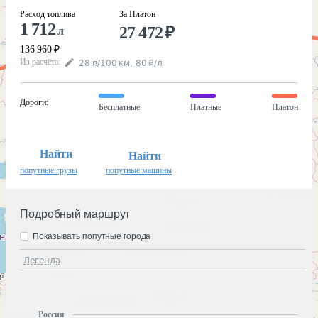
Расход топлива
За Платон
1 712
27 472
₽
л
136 960
₽
Из расчёта
:
28
л
/100
км
,
80
₽
/
л
Дороги
:
Бесплатные
Платные
Платон
Найти
Найти
попутные грузы
попутные машины
Подробный маршрут
Показывать попутные города
Легенда
Россия