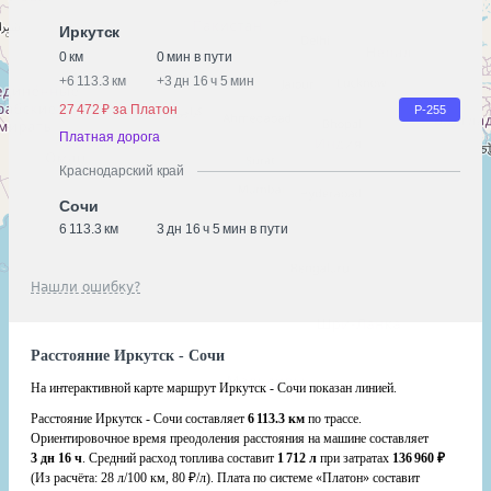
Иркутск
0 км
0 мин в пути
+
6 113.3 км
+
3 дн 16 ч 5 мин
27 472 ₽ за Платон
Р-255
Платная дорога
Краснодарский край
Сочи
6 113.3 км
3 дн 16 ч 5 мин в пути
Нашли ошибку?
Расстояние Иркутск - Сочи
На интерактивной карте маршрут Иркутск - Сочи показан линией.
Расстояние Иркутск - Сочи составляет
6 113.3 км
по трассе.
Ориентировочное время преодоления расстояния на машине составляет
3 дн 16 ч
. Средний расход топлива составит
1 712 л
при затратах
136 960 ₽
(Из расчёта:
28 л/100 км, 80 ₽/л)
. Плата по системе «Платон» составит