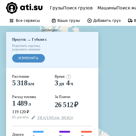
Грузы
Поиск грузов
Машины
Поиск м
Все сервисы
Ваши грузы
Добавить груз
→
Иркутск
Губкин г.
Разрешить паромы
,
разрешить зимники
ИЗМЕНИТЬ
Расстояние
Время
5 318
3
4
км
дн
ч
Расход топлива
За Платон
1 489
26 512
₽
л
119 120
₽
Из расчёта
:
28
л
/100
км
,
80
₽
/
л
Дороги
: