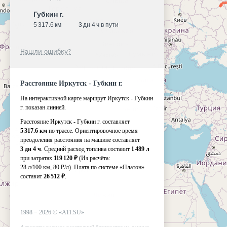
Губкин г.
5 317.6 км
3 дн 4 ч в пути
Нашли ошибку?
Расстояние Иркутск - Губкин г.
На интерактивной карте маршрут Иркутск - Губкин
г. показан линией.
Расстояние Иркутск - Губкин г. составляет
5 317.6 км
по трассе. Ориентировочное время
преодоления расстояния на машине составляет
3 дн 4 ч
. Средний расход топлива составит
1 489 л
при затратах
119 120 ₽
(Из расчёта:
28 л/100 км, 80 ₽/л)
. Плата по системе «Платон»
составит
26 512 ₽
.
1998 −
2026
©
«ATI.SU»