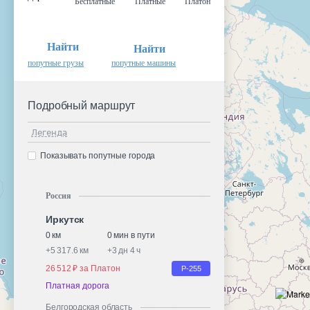
Бесплатные
Платные
Платон
Найти
Найти
попутные грузы
попутные машины
Подробный маршрут
Легенда
Показывать попутные города
Россия
Иркутск
0 км
0 мин в пути
+
5 317.6 км
+
3 дн 4 ч
26 512 ₽ за Платон
Р-255
Платная дорога
Белгородская область