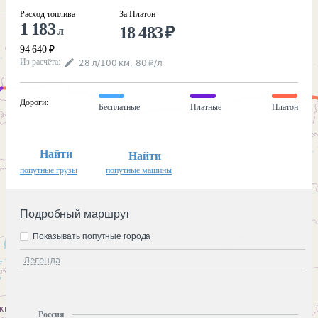
Расход топлива
За Платон
1 183
18 483
₽
л
94 640
₽
Из расчёта
:
28
л
/100
км
,
80
₽
/
л
Дороги
:
Бесплатные
Платные
Платон
Найти
Найти
попутные грузы
попутные машины
Подробный маршрут
Показывать попутные города
Легенда
Россия