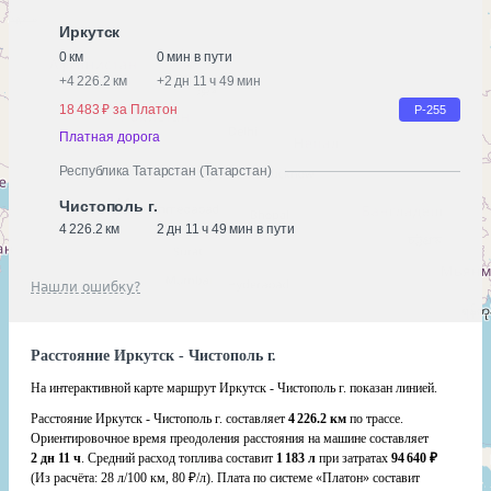
Иркутск
0 км
0 мин в пути
+
4 226.2 км
+
2 дн 11 ч 49 мин
18 483 ₽ за Платон
Р-255
Платная дорога
Республика Татарстан (Татарстан)
Чистополь г.
4 226.2 км
2 дн 11 ч 49 мин в пути
Нашли ошибку?
Расстояние Иркутск - Чистополь г.
На интерактивной карте маршрут Иркутск - Чистополь г. показан линией.
Расстояние Иркутск - Чистополь г. составляет
4 226.2 км
по трассе.
Ориентировочное время преодоления расстояния на машине составляет
2 дн 11 ч
. Средний расход топлива составит
1 183 л
при затратах
94 640 ₽
(Из расчёта:
28 л/100 км, 80 ₽/л)
. Плата по системе «Платон» составит