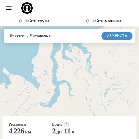
Найти грузы
Найти машины
→
ИЗМЕНИТЬ
Иркутск
Чистополь
г.
Расстояние
Время
4 226
2
11
км
дн
ч