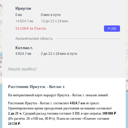
Иркутск
0 км
0 мин в пути
+
4 824.7 км
+
2 дн 21 ч 18 мин
24 158 ₽ за Платон
Р-255
Архангельская область
Котлас г.
4 824.7 км
2 дн 21 ч 18 мин в пути
Нашли ошибку?
Расстояние Иркутск - Котлас г.
На интерактивной карте маршрут Иркутск - Котлас г. показан линией.
Расстояние Иркутск - Котлас г. составляет
4 824.7 км
по трассе.
Ориентировочное время преодоления расстояния на машине составляет
2 дн 21 ч
. Средний расход топлива составит
1 351 л
при затратах
108 080 ₽
(Из расчёта:
28 л/100 км, 80 ₽/л)
. Плата по системе «Платон» составит
24 158 ₽
.