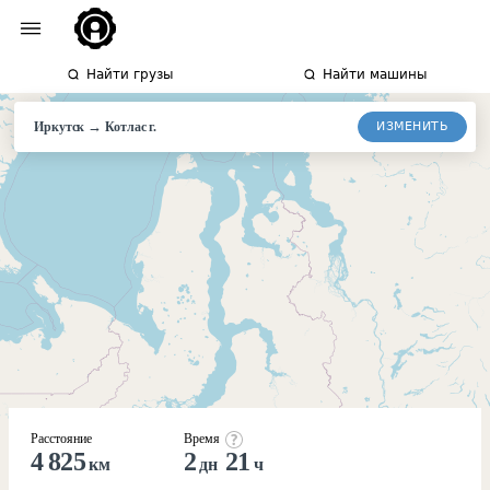
Найти грузы
Найти машины
→
ИЗМЕНИТЬ
Иркутск
Котлас
г.
Расстояние
Время
4 825
2
21
км
дн
ч