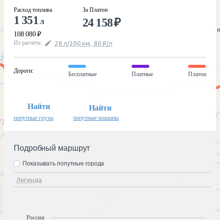
Расход топлива
За Платон
1 351
24 158
₽
л
108 080
₽
Из расчёта
:
28
л
/100
км
,
80
₽
/
л
Дороги
:
Бесплатные
Платные
Платон
Найти
Найти
попутные грузы
попутные машины
Подробный маршрут
Показывать попутные города
Легенда
Россия