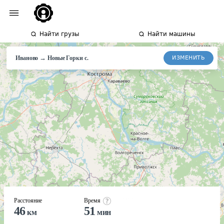
Найти грузы
Найти машины
→
ИЗМЕНИТЬ
Иваново
Новые
Горки с.
Расстояние
Время
46
51
км
мин