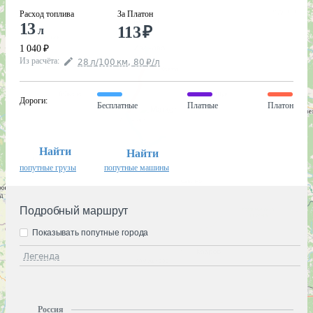
Расход топлива
За Платон
13
113
₽
л
1 040
₽
Из расчёта
:
28
л
/100
км
,
80
₽
/
л
Дороги
:
Бесплатные
Платные
Платон
Найти
Найти
попутные грузы
попутные машины
Подробный маршрут
Показывать попутные города
Легенда
Россия