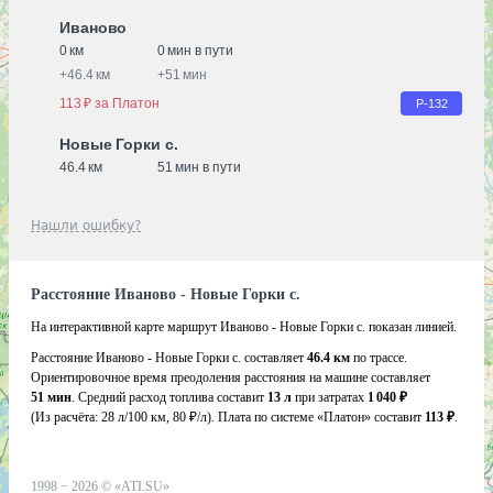
Иваново
0 км
0 мин в пути
+
46.4 км
+
51 мин
113 ₽ за Платон
Р-132
Новые Горки с.
46.4 км
51 мин в пути
Нашли ошибку?
Расстояние Иваново - Новые Горки с.
На интерактивной карте маршрут Иваново - Новые Горки с. показан линией.
Расстояние Иваново - Новые Горки с. составляет
46.4 км
по трассе.
Ориентировочное время преодоления расстояния на машине составляет
51 мин
. Средний расход топлива составит
13 л
при затратах
1 040 ₽
(Из расчёта:
28 л/100 км, 80 ₽/л)
. Плата по системе «Платон» составит
113 ₽
.
1998 −
2026
©
«ATI.SU»