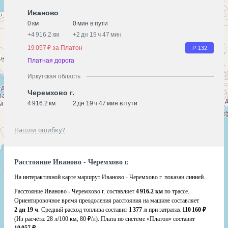
Иваново
0 км
0 мин в пути
+
4 916.2 км
+
2 дн 19 ч 47 мин
19 057 ₽ за Платон
Р-132
Платная дорога
Иркутская область
Черемхово г.
4 916.2 км
2 дн 19 ч 47 мин в пути
Нашли ошибку?
Расстояние Иваново - Черемхово г.
На интерактивной карте маршрут Иваново - Черемхово г. показан линией.
Расстояние Иваново - Черемхово г. составляет
4 916.2 км
по трассе.
Ориентировочное время преодоления расстояния на машине составляет
2 дн 19 ч
. Средний расход топлива составит
1 377 л
при затратах
110 160 ₽
(Из расчёта:
28 л/100 км, 80 ₽/л)
. Плата по системе «Платон» составит