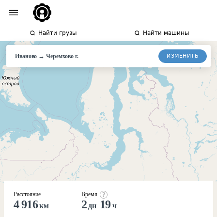
Найти грузы
Найти машины
→
ИЗМЕНИТЬ
Иваново
Черемхово
г.
Расстояние
Время
4 916
2
19
км
дн
ч