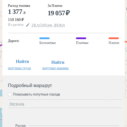
Расход топлива
За Платон
1 377
19 057
₽
л
110 160
₽
Из расчёта
:
28
л
/100
км
,
80
₽
/
л
Дороги
:
Бесплатные
Платные
Платон
Найти
Найти
попутные грузы
попутные машины
Подробный маршрут
Показывать попутные города
Легенда
Россия