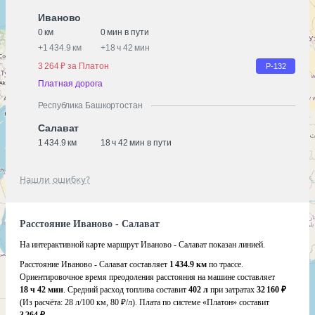
Иваново
0 км
0 мин в пути
+
1 434.9 км
+
18 ч 42 мин
3 264 ₽ за Платон
Р-132
Платная дорога
Республика Башкортостан
Салават
1 434.9 км
18 ч 42 мин в пути
Нашли ошибку?
Расстояние Иваново - Салават
На интерактивной карте маршрут Иваново - Салават показан линией.
Расстояние Иваново - Салават составляет
1 434.9 км
по трассе.
Ориентировочное время преодоления расстояния на машине составляет
18 ч 42 мин
. Средний расход топлива составит
402 л
при затратах
32 160 ₽
(Из расчёта:
28 л/100 км, 80 ₽/л)
. Плата по системе «Платон» составит