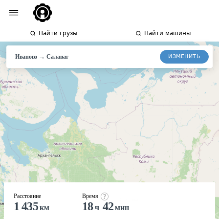
Найти грузы
Найти машины
→
ИЗМЕНИТЬ
Иваново
Салават
Расстояние
Время
1 435
18
42
км
ч
мин