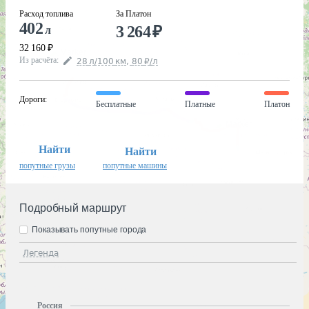
Расход топлива
За Платон
402
3 264
₽
л
32 160
₽
Из расчёта
:
28
л
/100
км
,
80
₽
/
л
Дороги
:
Бесплатные
Платные
Платон
Найти
Найти
попутные грузы
попутные машины
Подробный маршрут
Показывать попутные города
Легенда
Россия